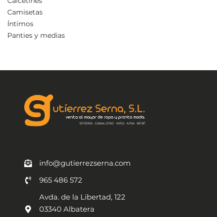
Calcetines
Camisetas
Íntimos
Panties y medias
info@gutierrezserna.com
965 486 572
Avda. de la Libertad, 122
03340 Albatera